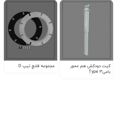
کیت دودکش هم محور
مجموعه فلنچ تیپ D
بامیType 3