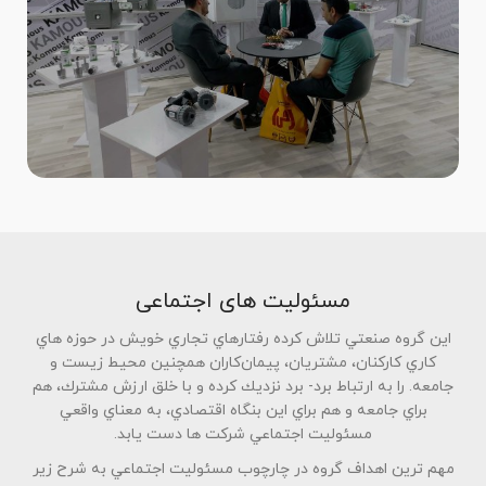
مسئولیت های اجتماعی
اين گروه صنعتي تلاش كرده رفتارهاي تجاري خويش در حوزه هاي
كاري كاركنان، مشتريان، پيمان‌كاران همچنين محيط زيست و
جامعه. را به ارتباط برد‌-‌‌ برد نزديك كرده و با خلق ارزش مشترك، هم
براي جامعه و هم براي اين بنگاه اقتصادي، به معناي واقعي
مسئوليت اجتماعي شركت ها دست يابد.
مهم ترين اهداف گروه در چارچوب مسئوليت اجتماعي به شرح زير