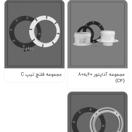
مجموعه آداپتور 60به80
مجموعه فلنچ تیپ C
(C4)