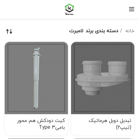
خانه
دسته بندی برند
لامبرت
تبدیل دوبل هرماتیک
کیت دودکش هم محور
(تیپ۲)
بامیType 3