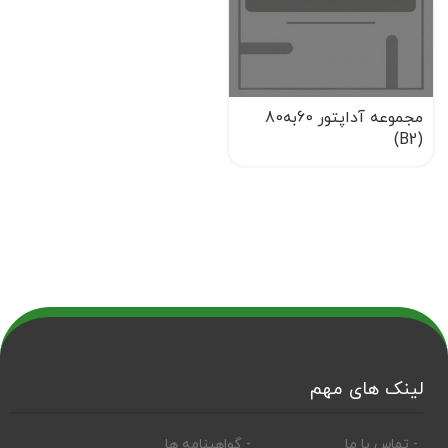
مجموعه آداپتور 60به80
(B2)
لینک های مهم
- تماس با ما
- گواهینامه ها