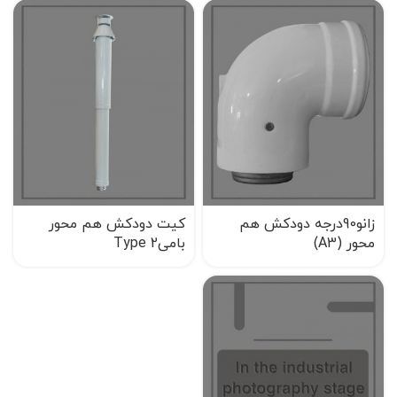
زانو90درجه دودکش هم
کیت دودکش هم محور
محور (A3)
بامیType 2