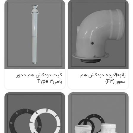
زانو90درجه دودکش هم
کیت دودکش هم محور
محور (F3)
بامیType 3