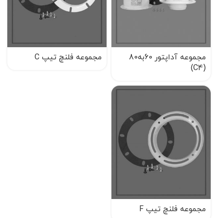
مجموعه آداپتور 60به80
مجموعه فلنچ تیپ C
(C4)
مجموعه فلنچ تیپ F