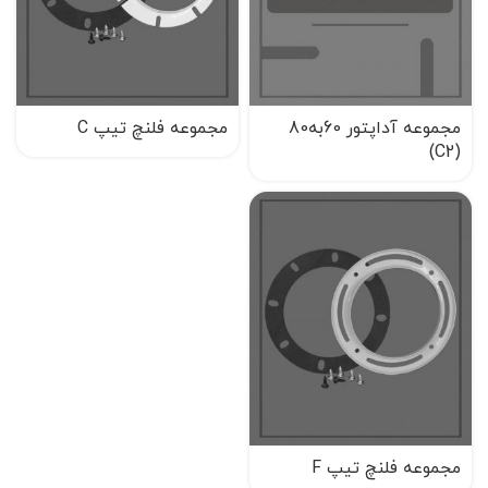
مجموعه آداپتور 60به80
مجموعه فلنچ تیپ C
(C2)
مجموعه فلنچ تیپ F