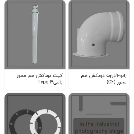
زانو90درجه دودکش هم
کیت دودکش هم محور
محور (C2)
بامیType 3