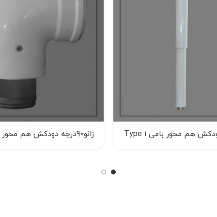
ش هم محور بامی Type 1
زانو90درجه دودکش هم محور (A5)