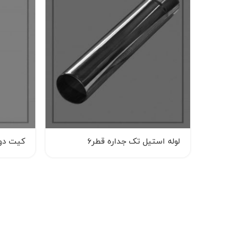
لوله استیل تک جداره قطر۶
کیت دودک