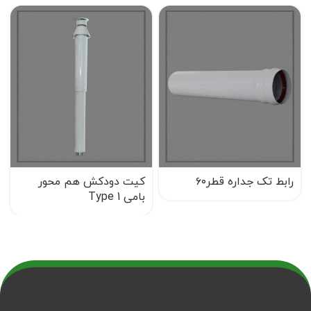
رابط تک جداره قطر۶۰
کیت دودکش هم محور
بامی Type 1