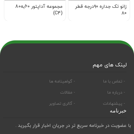
زانو تک جداره ۹۰درجه قطر
مجموعه آداپتور 60به80
(C4)
۸۰
لینک های مهم
- تماس با ما
- گواهینامه ها
- درباره ما
- مقالات
- پیشنهادات
- گالری تصاویر
خبرنامه
با عضویت در خبرنامه سریع تر در جریان اخبار قرار بگیرید .