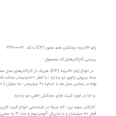
زانو 90درجه دودکش هم محور (C3) با کد : 22400009
بررسی کاراکترهای کد محصول :
در انواع زانو 90درجه (C3)؛ هریک ا
لوله در تمامی مدل ها با اندازه 60 میلیمتر ؛ به عنوان ( 60 داخلی ) نامگذاری شده است.
و اما در مورد کیت های دودکش افقی دو جداره: