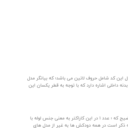
اراکتر اول این کد شامل حروف لاتین می باشد؛ که بیانگر مدل
دل ها شامل : A-B-C-D-E-F-G می باشند. کاراکتر دوم به نوع بدنه داخلی اشاره دارد که با توجه به قطر یکسان این
کاراکتر سوم نیز ؛ که صرفا در شناسایی انواع کیت کاربرد دارد ، بیانگر جنس لوله و نوع کلاهک هر کیت می باشد . با این توضیح که ؛ عدد ۱ در این کاراکتر به معنی جنس لوله با
تر و با متریال گالوانیزه می باشد. لازم به ذکر است در همه دودکش ها به غیر از مدل های