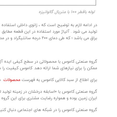
لوله باقطر ۱۰۰ با متریال گالوانیزه
در
ادامه
لازم
به
توضیح
است
که
،
زانوی
داخلی
استفاده
ش
تولید
می
شود
.
آلیاژ
مورد
استفاده
در
این
قطعه
مطابق
ا
براق
می
باشد
؛
که
طی
دمای
۲۰۰
درجه
سانتیگراد
و
در
مد
گروه صنعتی کاموس با محصولاتی در سطح کیفی ایده آل 
ممکن را برای نیازهای شما ارائه دهد. کاموس کیفیت را سر
برای اطلاع از سبد کالایی کاموس به فهرست
محصولات
مر
گروه صنعتی کاموس با ۱۰سابقه درخشان
ایران زمین بوده و همواره رضایت مشتری برای این گروه
گروه صنعتی کاموس را در شبکه های اجتماعی دنبال کنید