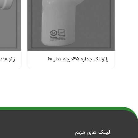
زانو تک جداره ۴۵درجه قطر ۶۰
زانو 90درجه دودکش هم محور (A8)
لینک های مهم