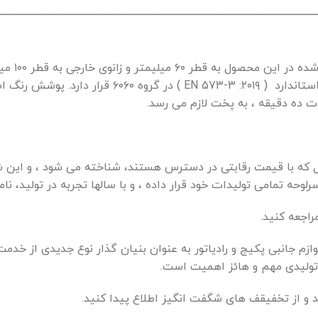
ده
در
این
محصول
به
قطر
۶۰
میلیمتر
و
زانوی
خارجی
به
قطر
۱۰۰
میل
ستاندارد
( EN 573-3 :
۲۰۱۹ )
در
گروه
۶۰۶۰
قرار
دارد
.
پوشش
رنگ
اس
ت
ده
دقیقه
،
به
پخت
لازم
می
رسد
.
که با قیمت رقابتی در دسترس هستند، شناخته می شود ، و این شرک
لوحه تمامی تولیدات خود قرار داده ، و با سالها تجربه در تولید، ن
اجعه کنید.
 در زمینه تولید لوازم جانبی پکیج و رادیاتور به عنوان بنیان گذار نوع جدید
 تولیدی مهم و هائز اهمیت است.
 و از تخفیقف های شگفت انگیز اطلاع پیدا کنید.