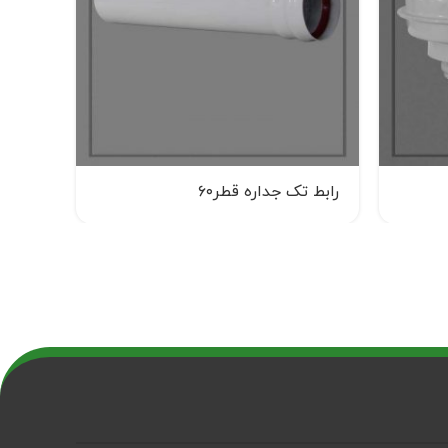
رابط تک جداره قطر۶۰
زانو 90درجه دودکش هم محور (A6)