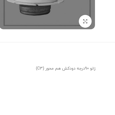
برای بزرگنمایی کلیک کنید
زانو 90درجه دودکش هم محور (C3)