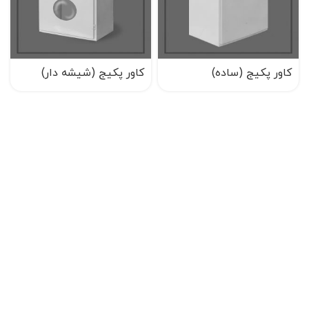
کاور پکیج (ساده)
کاور پکیج (شیشه دار)