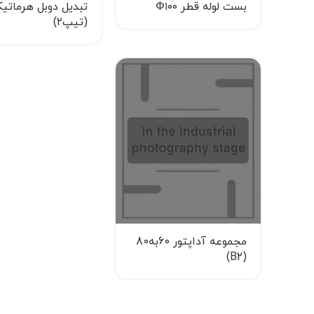
بست لوله قطر Φ۱۰۰
تبدیل دوبل هرماتی
(تیپ۲)
مجموعه آداپتور 60به80
(B2)