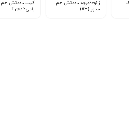
ک
زانو90درجه دودکش هم
کیت دودکش هم م
محور (A3)
بامیType 2