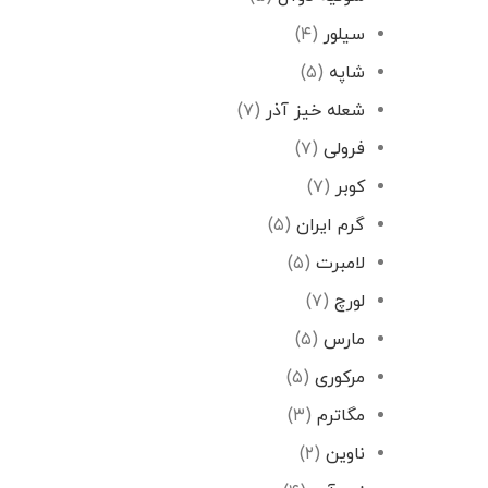
سیلور
(۴)
شاپه
(۵)
شعله خیز آذر
(۷)
فرولی
(۷)
کوبر
(۷)
گرم ایران
(۵)
لامبرت
(۵)
لورچ
(۷)
مارس
(۵)
مرکوری
(۵)
مگاترم
(۳)
ناوین
(۲)