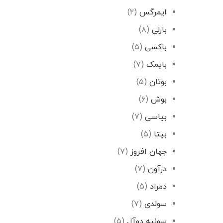
ایمرگس
(۲)
بارلی
(۸)
باکسی
(۵)
بایمک
(۷)
بوتان
(۵)
بوش
(۶)
بیاسی
(۷)
بیتا
(۵)
جهان افروز
(۷)
درآون
(۷)
دمراد
(۵)
سولدی
(۷)
سونیه دوآل
(۵)